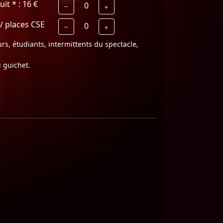
it * : 16 €
0
/ places CSE
0
s, étudiants, intermittents du spectacle,
u guichet.